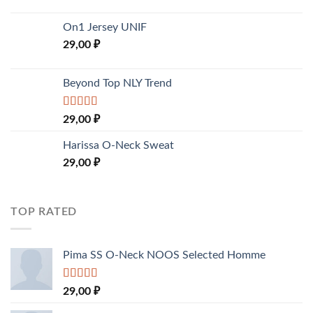
On1 Jersey UNIF
29,00
₽
Beyond Top NLY Trend
Rated
29,00
₽
3.50
out
of 5
Harissa O-Neck Sweat
29,00
₽
TOP RATED
Pima SS O-Neck NOOS Selected Homme
Rated
5.00
29,00
₽
out of 5