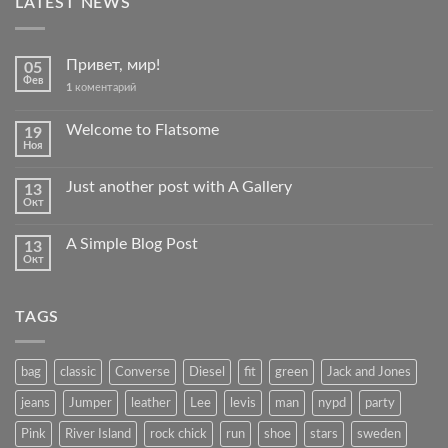
LATEST NEWS
Привет, мир!
05
Фев
1
коментарий
Welcome to Flatsome
19
Ноя
Just another post with A Gallery
13
Окт
A Simple Blog Post
13
Окт
TAGS
bag
classic
Converse
Diesel
fit
green
Jack and Jones
jeans
Jumper
leather
Lee
levis
man
nypd
party
Pink
River Island
rock chick
run
shoe
stars
sweden