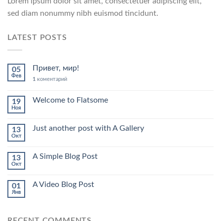
Lorem ipsum dolor sit amet, consectetuer adipiscing elit,
sed diam nonummy nibh euismod tincidunt.
LATEST POSTS
Привет, мир!
05
Фев
1
коментарий
Welcome to Flatsome
19
Ноя
Just another post with A Gallery
13
Окт
A Simple Blog Post
13
Окт
A Video Blog Post
01
Янв
RECENT COMMENTS