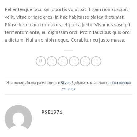
Pellentesque facilisis lobortis volutpat. Etiam non suscipit
velit, vitae ornare eros. In hac habitasse platea dictumst.
Phasellus eu auctor metus, et porta justo. Vivamus suscipit
fermentum ante, eu dignissim orci. Proin faucibus quis orci
a dictum. Nulla ac nibh neque. Curabitur eu justo massa.
Эта запись была размещена в
Style
. Добавить в закладки
постоянная
ссылка
.
PSE1971