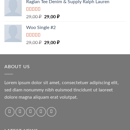
Raglan Tee Denim & Supply Ralph Lauren
Rated
5.00
29,00
₽
29,00
₽
out of 5
Woo Single #2
Rated
4.75
29,00
₽
29,00
₽
out of 5
ABOUT US
Lorem ipsum dolor sit amet, consectetuer adipiscing elit,
sed diam nonummy nibh euismod tincidunt ut laoreet
dolore magna aliquam erat volutpat.