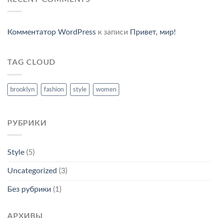
Комментатор WordPress
к записи
Привет, мир!
TAG CLOUD
brooklyn
fashion
style
women
РУБРИКИ
Style
(5)
Uncategorized
(3)
Без рубрики
(1)
АРХИВЫ