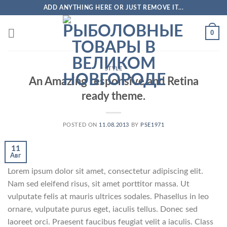
Skip
ADD ANYTHING HERE OR JUST REMOVE IT...
to
content
0
STYLE
An Amazing responsive and Retina
ready theme.
POSTED ON
11.08.2013
BY
PSE1971
11
Авг
Lorem ipsum dolor sit amet, consectetur adipiscing elit.
Nam sed eleifend risus, sit amet porttitor massa. Ut
vulputate felis at mauris ultrices sodales. Phasellus in leo
ornare, vulputate purus eget, iaculis tellus. Donec sed
laoreet orci. Praesent faucibus feugiat velit a iaculis. Class