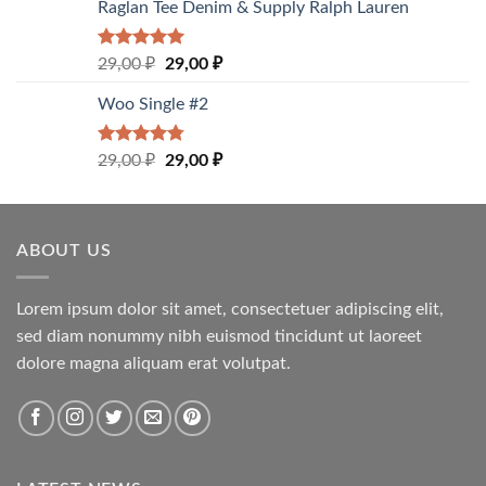
Raglan Tee Denim & Supply Ralph Lauren
Rated
5.00
29,00
₽
29,00
₽
out of 5
Woo Single #2
Rated
4.75
29,00
₽
29,00
₽
out of 5
ABOUT US
Lorem ipsum dolor sit amet, consectetuer adipiscing elit,
sed diam nonummy nibh euismod tincidunt ut laoreet
dolore magna aliquam erat volutpat.