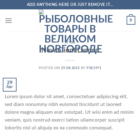
Skip
ADD ANYTHING HERE OR JUST REMOVE IT...
to
content
0
STYLE
New Client Landed
POSTED ON
29.08.2013
BY
PSE1971
29
Авг
Lorem ipsum dolor sit amet, consectetuer adipiscing elit,
sed diam nonummy nibh euismod tincidunt ut laoreet
dolore magna aliquam erat volutpat. Ut wisi enim ad minim
veniam, quis nostrud exerci tation ullamcorper suscipit
lobortis nisl ut aliquip ex ea commodo consequat.