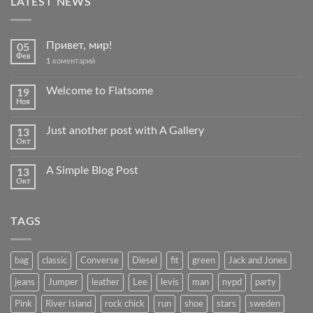
LATEST NEWS
Привет, мир!
05
Фев
1
коментарий
Welcome to Flatsome
19
Ноя
Just another post with A Gallery
13
Окт
A Simple Blog Post
13
Окт
TAGS
bag
classic
Converse
Diesel
fit
green
Jack and Jones
jeans
Jumper
leather
Lee
levis
man
nypd
party
Pink
River Island
rock chick
run
shoe
stars
sweden