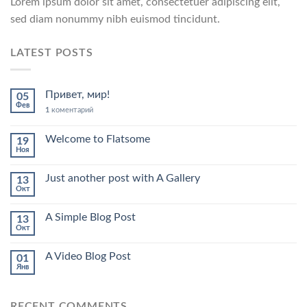
Lorem ipsum dolor sit amet, consectetuer adipiscing elit,
sed diam nonummy nibh euismod tincidunt.
LATEST POSTS
Привет, мир!
05
Фев
1
коментарий
Welcome to Flatsome
19
Ноя
Just another post with A Gallery
13
Окт
A Simple Blog Post
13
Окт
A Video Blog Post
01
Янв
RECENT COMMENTS