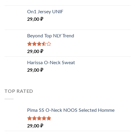
On1 Jersey UNIF
29,00
₽
Beyond Top NLY Trend
Rated
29,00
₽
3.50
out
of 5
Harissa O-Neck Sweat
29,00
₽
TOP RATED
Pima SS O-Neck NOOS Selected Homme
Rated
5.00
29,00
₽
out of 5